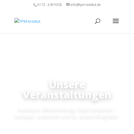
01 72 - 4 49 94 58
info@tpm-institut.de
Unsere
Veranstaltungen
Austausch, Weiterbildung, Expertenwissen –
kompakt, praxisnah und für unsere Mitglieder.