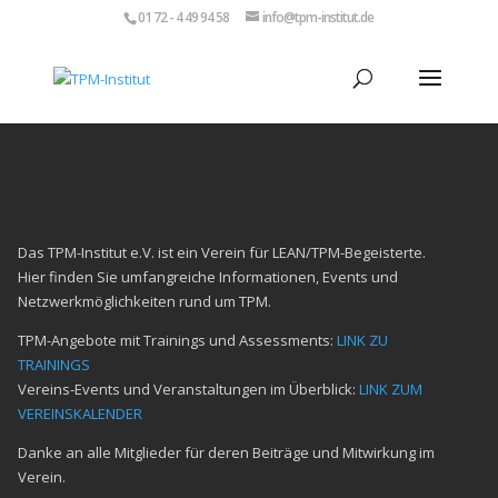
01 72 - 4 49 94 58
info@tpm-institut.de
Das TPM-Institut e.V. ist ein Verein für LEAN/TPM-Begeisterte.
Hier finden Sie umfangreiche Informationen, Events und
Netzwerkmöglichkeiten rund um TPM.
TPM-Angebote mit Trainings und Assessments:
LINK ZU
TRAININGS
Vereins-Events und Veranstaltungen im Überblick:
LINK ZUM
VEREINSKALENDER
Danke an alle Mitglieder für deren Beiträge und Mitwirkung im
Verein.